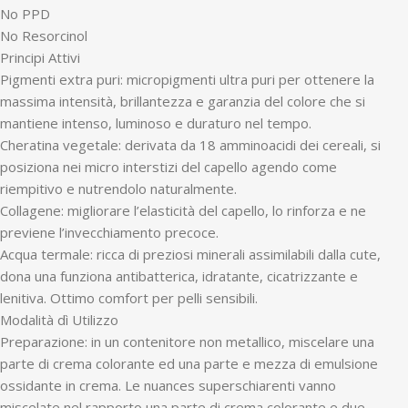
No PPD
No Resorcinol
Principi Attivi
Pigmenti extra puri: micropigmenti ultra puri per ottenere la
massima intensità, brillantezza e garanzia del colore che si
mantiene intenso, luminoso e duraturo nel tempo.
Cheratina vegetale: derivata da 18 amminoacidi dei cereali, si
posiziona nei micro interstizi del capello agendo come
riempitivo e nutrendolo naturalmente.
Collagene: migliorare l’elasticità del capello, lo rinforza e ne
previene l’invecchiamento precoce.
Acqua termale: ricca di preziosi minerali assimilabili dalla cute,
dona una funziona antibatterica, idratante, cicatrizzante e
lenitiva. Ottimo comfort per pelli sensibili.
Modalità dì Utilizzo
Preparazione: in un contenitore non metallico, miscelare una
parte di crema colorante ed una parte e mezza di emulsione
ossidante in crema. Le nuances superschiarenti vanno
miscelate nel rapporto una parte di crema colorante e due