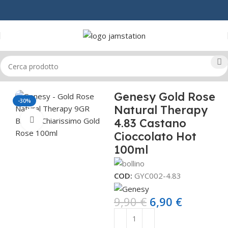
Home
CAPELLI
TINTURE
GOLD ROSE
Genesy Gold Rose
-30%
Natural Therapy
Click to enlarge
4.83 Castano
Cioccolato Hot
100ml
COD:
GYC002-4.83
9,90
€
6,90
€