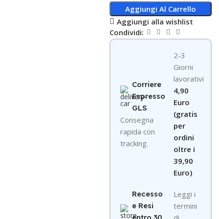
Aggiungi Al Carrello
Aggiungi alla wishlist
Condividi:
2-3
Giorni
lavorativi
Corriere
4,90
Espresso
Euro
GLS
(gratis
Consegna
per
rapida con
ordini
tracking.
oltre i
39,90
Euro)
Recesso
Leggi i
e Resi
termini
entro 30
di