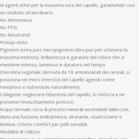
di agenti attivi per la massima cura del capello, garantendo cosi
un risultato straordinario.
No Ammoniaca
No PPD
No Resorcinol
Principi Attivi
Pigmenti extra puri: micropigmenti ultra puri per ottenere la
massima intensità, brillantezza e garanzia del colore che si
mantiene intenso, luminoso e duraturo nel tempo.
Cheratina vegetale: derivata da 18 amminoacidi dei cereali, si
posiziona nei micro interstizi del capello agendo come
riempitivo e nutrendolo naturalmente.
Collagene: migliorare l’elasticità del capello, lo rinforza e ne
previene l’invecchiamento precoce.
Acqua termale: ricca di preziosi minerali assimilabili dalla cute,
dona una funziona antibatterica, idratante, cicatrizzante e
lenitiva. Ottimo comfort per pelli sensibili.
Modalità dì Utilizzo
Preparazione: in un contenitore non metallico, miscelare una