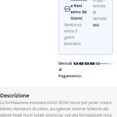
e Resi
termini
entro 30
di
Giorni
servizio
R
imborso
qui
.
entro 3
giorni
lavorativi.
Metodi
di
Pagamento:
Descrizione
La formulazione esclusiva GOLD ROSE nasce per poter creare
inﬁnite sfumature di colore, accogliendo tutte le richieste del
cliente ﬁnale ma in totale sicurezza, con una formulazione ricca