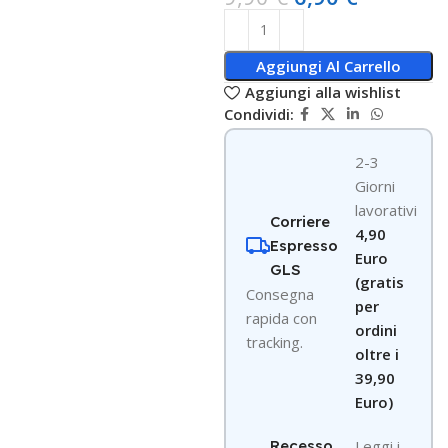
Aggiungi Al Carrello
Aggiungi alla wishlist
Condividi:
2-3
Giorni
lavorativi
Corriere
4,90
Espresso
Euro
GLS
(gratis
Consegna
per
rapida con
ordini
tracking.
oltre i
39,90
Euro)
Recesso
Leggi i