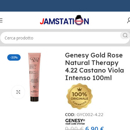
Home
CAPELLI
TINTURE
GOLD ROSE
Genesy Gold Rose
-30%
Natural Therapy
4.22 Castano Viola
Intenso 100ml
Click to enlarge
COD:
GYC002-4.22
9,90
€
6,90
€