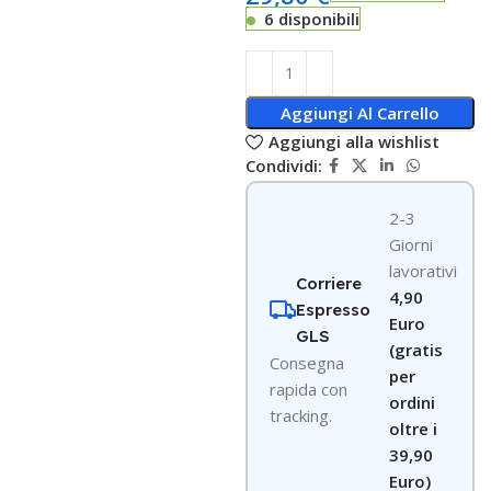
6 disponibili
Aggiungi Al Carrello
Aggiungi alla wishlist
Condividi:
2-3
Giorni
lavorativi
Corriere
4,90
Espresso
Euro
GLS
(gratis
Consegna
per
rapida con
ordini
tracking.
oltre i
39,90
Euro)