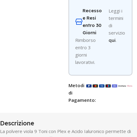
Recesso
Leggi i
e Resi
termini
entro 30
di
Giorni
servizio
R
imborso
qui
.
entro 3
giorni
lavorativi.
Metodi
di
Pagamento:
Descrizione
La polvere viola 9 Toni con Plex e Acido Ialuronico permette di