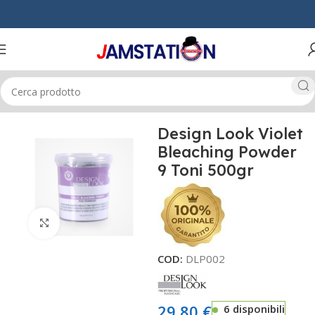
Home
CAPELLI
TECNICI
DECOLORANTI
Design Look Violet
Bleaching Powder
9 Toni 500gr
Click to enlarge
COD:
DLP002
29,80
€
6 disponibili