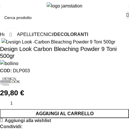
Home
CAPELLI
TECNICI
DECOLORANTI
Click to enlarge
Design Look Carbon Bleaching Powder 9 Toni
500gr
COD:
DLP003
29,80
€
AGGIUNGI AL CARRELLO
Aggiungi alla wishlist
Condividi: