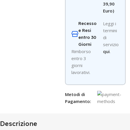
39,90
Euro)
Recesso
Leggi i
e Resi
termini
entro 30
di
Giorni
servizio
R
imborso
qui
.
entro 3
giorni
lavorativi.
Metodi di
Pagamento:
Descrizione