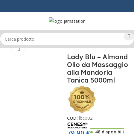
Home
CORPO
COSMETICA
Click to enlarge
Lady Blu – Almond
Olio da Massaggio
alla Mandorla
Tanica 5000ml
COD:
lbc002
79,90
€
48 disponibili