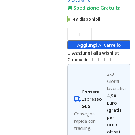
🚚 Spedizione Gratuita!
48 disponibili
Aggiungi Al Carrello
Aggiungi alla wishlist
Condividi:
2-3
Giorni
lavorativi
Corriere
4,90
Espresso
Euro
GLS
(gratis
Consegna
per
rapida con
ordini
tracking.
oltre i