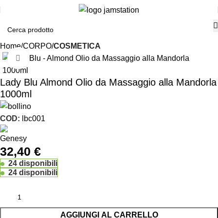
Home
CORPO
COSMETICA
Click to enlarge
Lady Blu Almond Olio da Massaggio alla Mandorla
1000ml
COD:
lbc001
32,40
€
24 disponibili
24 disponibili
AGGIUNGI AL CARRELLO