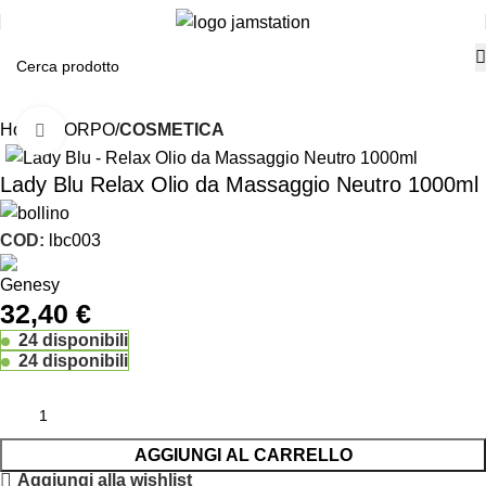
Home
CORPO
COSMETICA
Click to enlarge
Lady Blu Relax Olio da Massaggio Neutro 1000ml
COD:
lbc003
32,40
€
24 disponibili
24 disponibili
AGGIUNGI AL CARRELLO
Aggiungi alla wishlist