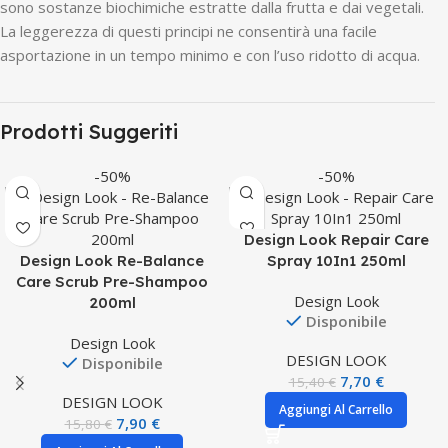
sono sostanze biochimiche estratte dalla frutta e dai vegetali.
La leggerezza di questi principi ne consentirà una facile
asportazione in un tempo minimo e con l’uso ridotto di acqua.
Prodotti Suggeriti
-50%
-50%
Design Look Repair Care
Design Look Re-Balance
Spray 10In1 250ml
Care Scrub Pre-Shampoo
Design Look
200ml
Disponibile
Design Look
DESIGN LOOK
Disponibile
7,70
€
15,40
€
DESIGN LOOK
Aggiungi Al Carrello
7,90
€
15,80
€