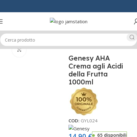
Home
CAPELLI
CONDITIONER
Click to enlarge
Genesy AHA
Crema agli Acidi
della Frutta
1000ml
COD:
GYL024
14,90
€
65 disponibili