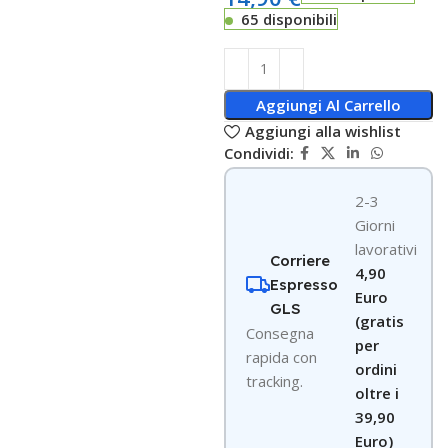
65 disponibili
Aggiungi Al Carrello
Aggiungi alla wishlist
Condividi:
2-3
Giorni
lavorativi
Corriere
4,90
Espresso
Euro
GLS
(gratis
Consegna
per
rapida con
ordini
tracking.
oltre i
39,90
Euro)