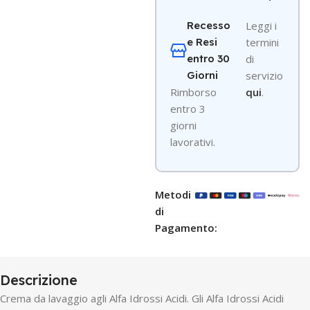
Recesso
Leggi i
e Resi
termini
entro 30
di
Giorni
servizio
R
imborso
qui
.
entro 3
giorni
lavorativi.
Metodi
di
Pagamento:
Descrizione
Crema da lavaggio agli Alfa Idrossi Acidi. Gli Alfa Idrossi Acidi