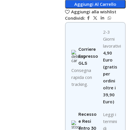
Aggiungi Al Carrello
Aggiungi alla wishlist
Condividi:
2-3
Giorni
lavorativi
Corriere
4,90
Espresso
Euro
GLS
(gratis
Consegna
per
rapida con
ordini
tracking.
oltre i
39,90
Euro)
Recesso
Leggi i
e Resi
termini
entro 30
di