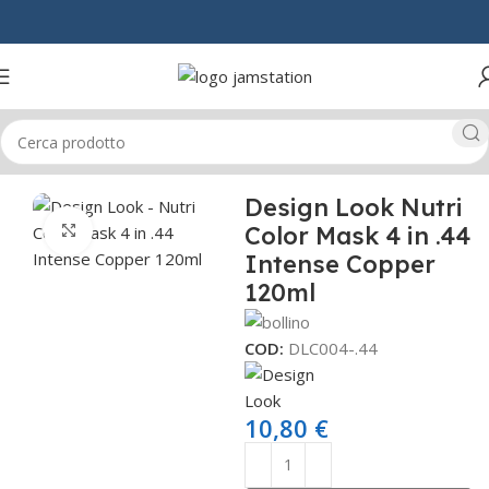
Home
CAPELLI
COLORANTI & RIFLESSANTI
Design Look Nutri
Color Mask 4 in .44
Click to enlarge
Intense Copper
120ml
COD:
DLC004-.44
10,80
€