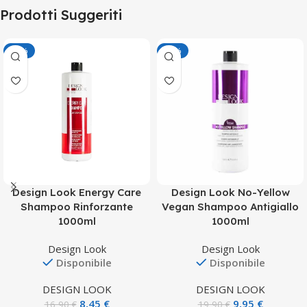
Prodotti Suggeriti
-50%
-50%
Design Look Energy Care
Design Look No-Yellow
Shampoo Rinforzante
Vegan Shampoo Antigiallo
1000ml
1000ml
Design Look
Design Look
Disponibile
Disponibile
DESIGN LOOK
DESIGN LOOK
8,45
€
9,95
€
16,90
€
19,90
€