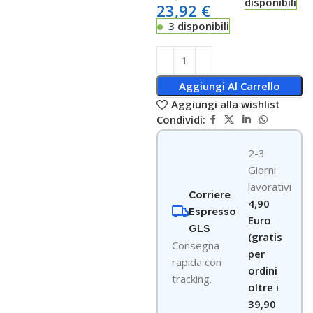
disponibili
23,92
€
3 disponibili
Aggiungi Al Carrello
Aggiungi alla wishlist
Condividi:
2-3
Giorni
lavorativi
Corriere
4,90
Espresso
Euro
GLS
(gratis
Consegna
per
rapida con
ordini
tracking.
oltre i
39,90