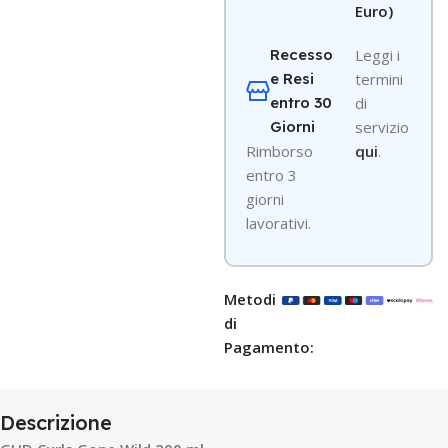
Euro)
Recesso
Leggi i
e Resi
termini
entro 30
di
Giorni
servizio
R
imborso
qui
.
entro 3
giorni
lavorativi.
Metodi
di
Pagamento:
Descrizione