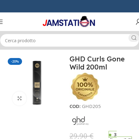
Home
CAPELLI
STYLING
GHD Curls Gone
-20%
Wild 200ml
Click to enlarge
COD:
GHD205
29,90
€
3