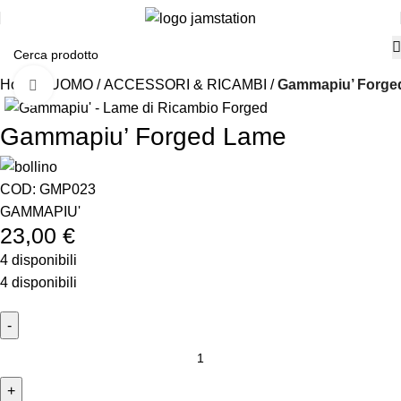
Home
UOMO
ACCESSORI & RICAMBI
Gammapiu’ Forge
Click to enlarge
Gammapiu’ Forged Lame
COD:
GMP023
GAMMAPIU'
23,00
€
4 disponibili
4 disponibili