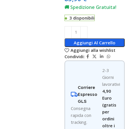
🚚 Spedizione Gratuita!
3 disponibili
Aggiungi Al Carrello
Aggiungi alla wishlist
Condividi:
2-3
Giorni
lavorativi
Corriere
4,90
Espresso
Euro
GLS
(gratis
Consegna
per
rapida con
ordini
tracking.
oltre i