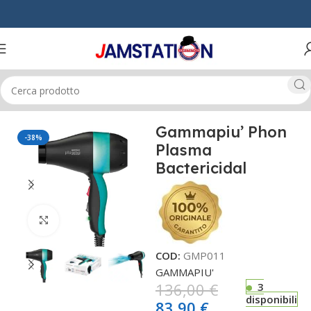
Home
CAPELLI
PHON
Gammapiu’ Phon
-38%
Plasma
Bactericidal
Click to enlarge
COD:
GMP011
GAMMAPIU'
136,00
€
3
disponibili
83,90
€