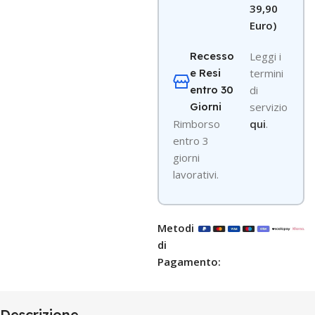
39,90
Euro)
Recesso
Leggi i
e Resi
termini
entro 30
di
Giorni
servizio
R
imborso
qui
.
entro 3
giorni
lavorativi.
Metodi
di
Pagamento:
Descrizione