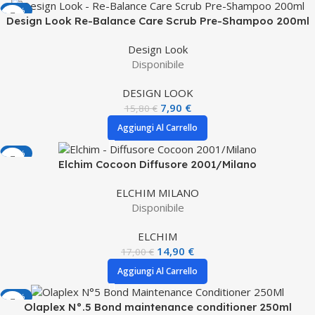
-50%
Design Look Re-Balance Care Scrub Pre-Shampoo 200ml
Design Look
Disponibile
DESIGN LOOK
7,90
€
15,80
€
Aggiungi Al Carrello
-12%
Elchim Cocoon Diffusore 2001/Milano
ELCHIM MILANO
Disponibile
ELCHIM
14,90
€
17,00
€
Aggiungi Al Carrello
-27%
Olaplex N°.5 Bond maintenance conditioner 250ml