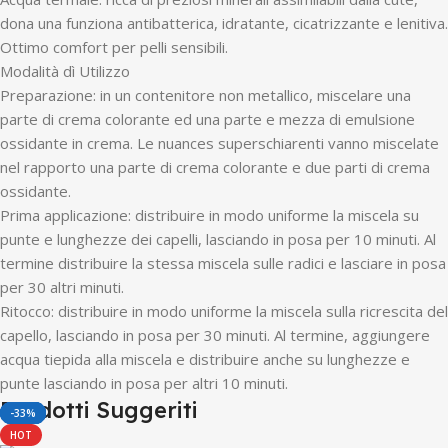
dona una funziona antibatterica, idratante, cicatrizzante e lenitiva.
Ottimo comfort per pelli sensibili.
Modalità dì Utilizzo
Preparazione: in un contenitore non metallico, miscelare una
parte di crema colorante ed una parte e mezza di emulsione
ossidante in crema. Le nuances superschiarenti vanno miscelate
nel rapporto una parte di crema colorante e due parti di crema
ossidante.
Prima applicazione: distribuire in modo uniforme la miscela su
punte e lunghezze dei capelli, lasciando in posa per 10 minuti. Al
termine distribuire la stessa miscela sulle radici e lasciare in posa
per 30 altri minuti.
Ritocco: distribuire in modo uniforme la miscela sulla ricrescita del
capello, lasciando in posa per 30 minuti. Al termine, aggiungere
acqua tiepida alla miscela e distribuire anche su lunghezze e
punte lasciando in posa per altri 10 minuti.
Prodotti Suggeriti
-50%
-12%
-29%
-27%
-39%
-33%
HOT