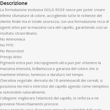
Descrizione
La formulazione esclusiva GOLD ROSE nasce per poter creare
inﬁnite sfumature di colore, accogliendo tutte le richieste del
cliente ﬁnale ma in totale sicurezza, con una formulazione ricca di
agenti attivi per la massima cura del capello, garantendo cosi un
risultato straordinario.
No Ammoniaca
No PPD
No Resorcinol
Principi Attivi
Pigmenti extra puri: micropigmenti ultra puri per ottenere la
massima intensità, brillantezza e garanzia del colore che si
mantiene intenso, luminoso e duraturo nel tempo.
Cheratina vegetale: derivata da 18 amminoacidi dei cereali, si
posiziona nei micro interstizi del capello agendo come riempitivo
e nutrendolo naturalmente.
Collagene: migliorare l’elasticità del capello, lo rinforza e ne
previene l’invecchiamento precoce.
Acqua termale: ricca di preziosi minerali assimilabili dalla cute,