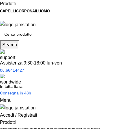
Prodotti
CAPELLI
CORPO
NAIL
UOMO
Spedizione
gratuita
per tantissimi di prodotti in offerta!
Search
Assistenza 9:30-18:00 lun-ven
06.66414427
In tutta Italia
Consegna in 48h
Menu
Accedi / Registrati
Prodotti