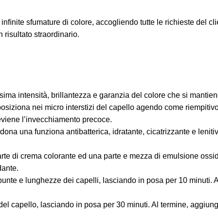
ite sfumature di colore, accogliendo tutte le richieste del cli
 risultato straordinario.
ssima intensità, brillantezza e garanzia del colore che si mantie
posiziona nei micro interstizi del capello agendo come riempitiv
previene l’invecchiamento precoce.
dona una funziona antibatterica, idratante, cicatrizzante e lenitiv
arte di crema colorante ed una parte e mezza di emulsione ossi
dante.
nte e lunghezze dei capelli, lasciando in posa per 10 minuti. Al 
a del capello, lasciando in posa per 30 minuti. Al termine, aggiu