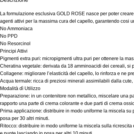
Descrizione
La formulazione esclusiva GOLD ROSE nasce per poter creare inﬁn
agenti attivi per la massima cura del capello, garantendo cosi un
No Ammoniaca
No PPD
No Resorcinol
Principi Attivi
Pigmenti extra puri: micropigmenti ultra puri per ottenere la ma
Cheratina vegetale: derivata da 18 amminoacidi dei cereali, si 
Collagene: migliorare l’elasticità del capello, lo rinforza e ne 
Acqua termale: ricca di preziosi minerali assimilabili dalla cute, 
Modalità dì Utilizzo
Preparazione: in un contenitore non metallico, miscelare una p
rapporto una parte di crema colorante e due parti di crema ossi
Prima applicazione: distribuire in modo uniforme la miscela su pu
posa per 30 altri minuti.
Ritocco: distribuire in modo uniforme la miscela sulla ricrescit
e punte lasciando in posa per altri 10 minuti.