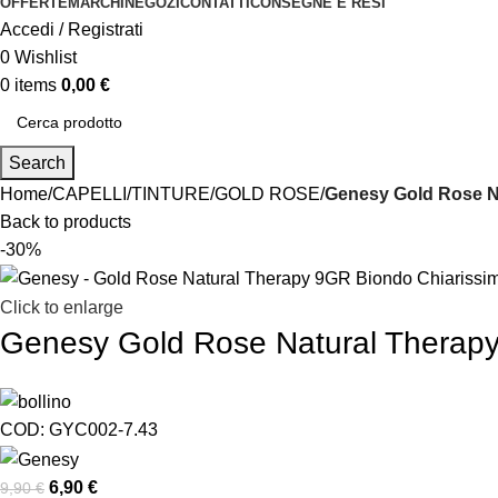
OFFERTE
MARCHI
NEGOZI
CONTATTI
CONSEGNE E RESI
Accedi / Registrati
0
Wishlist
0
items
0,00
€
Search
Home
CAPELLI
TINTURE
GOLD ROSE
Genesy Gold Rose N
Back to products
-30%
Click to enlarge
Genesy Gold Rose Natural Therap
COD:
GYC002-7.43
6,90
€
9,90
€