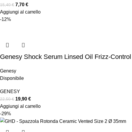
7,70
€
15,40
€
Aggiungi al carrello
-12%
Genesy Shock Serum Linsed Oil Frizz-Control
Genesy
Disponibile
GENESY
19,90
€
22,50
€
Aggiungi al carrello
-29%