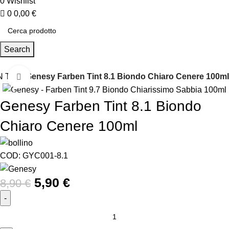
0
Wishlist
0
0,00
€
Search
 TINT
Genesy Farben Tint 8.1 Biondo Chiaro Cenere 100ml
Click to enlarge
-34%
Genesy Farben Tint 8.1 Biondo
Chiaro Cenere 100ml
COD:
GYC001-8.1
5,90
€
8,90
€