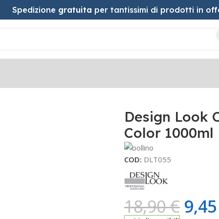
Spedizione
gratuita
per tantissimi di prodotti in off
ro-Color 1000ml
Design Look C
Color 1000ml
COD:
DLT055
18,90
€
9,4