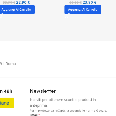
22,90
€
23,90
€
33,90
€
33,90
€
Aggiungi Al Carrello
Aggiungi Al Carrello
0191 Roma
Newsletter
in 48h
Iscriviti per ottenere sconti e prodotti in
anteprima.
Form protetto da reCaptcha secondo le norme Google.
Email
*