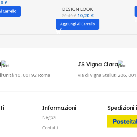
80
€
DESIGN LOOK
l Carrello
10,20
€
20,40
€
Aggiungi Al Carrello
i
JS Vigna Clara
ll'Unità 10, 00192 Roma
Via di Vigna Stelluti 206, 0
ti
Informazioni
Spedizioni 
Negozi
Contatti