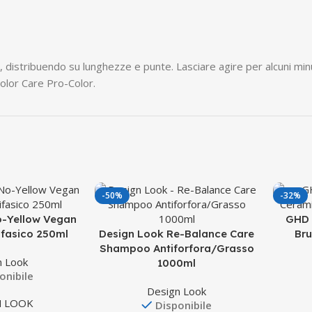
, distribuendo su lunghezze e punte. Lasciare agire per alcuni min
olor Care Pro-Color.
-50%
-32%
o-Yellow Vegan
GHD 
ifasico 250ml
Design Look Re-Balance Care
Bru
Shampoo Antiforfora/Grasso
n Look
1000ml
onibile
Design Look
N LOOK
Disponibile