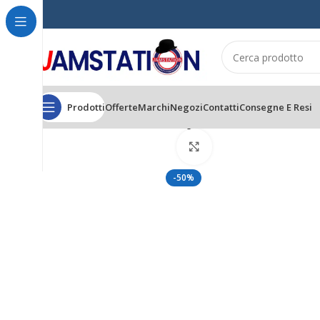
Prodotti
Offerte
Marchi
Negozi
Contatti
Consegne E Resi
Home
CAPELLI
CONDITIONER
Design Look Color Care Conditioner P
Click to enlarge
-50%