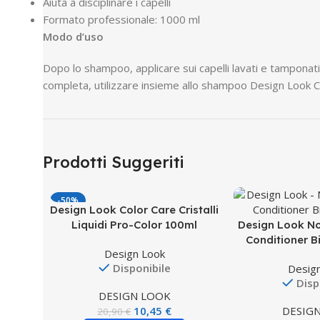
Aiuta a disciplinare i capelli
Formato professionale: 1000 ml
Modo d’uso
Dopo lo shampoo, applicare sui capelli lavati e tamponati
completa, utilizzare insieme allo shampoo Design Look C
Prodotti Suggeriti
-50%
Design Look Color Care Cristalli
Liquidi Pro-Color 100ml
Design Look N
Conditioner B
Design Look
Disponibile
Desig
Disp
DESIGN LOOK
10,45
€
DESIG
20,90
€