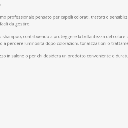
ml
professionale pensato per capelli colorati, trattati o sensibilizza
acili da gestire.
lo shampoo, contribuendo a proteggere la brillantezza del color
o a perdere luminosità dopo colorazioni, tonalizzazioni o trattamen
zzo in salone o per chi desidera un prodotto conveniente e duraturo