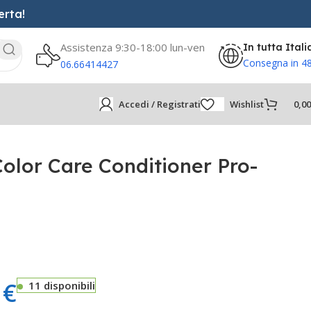
erta!
Assistenza 9:30-18:00 lun-ven
In tutta Itali
Consegna in 4
06.66414427
Accedi / Registrati
Wishlist
0,0
olor Care Conditioner Pro-
5
€
11 disponibili