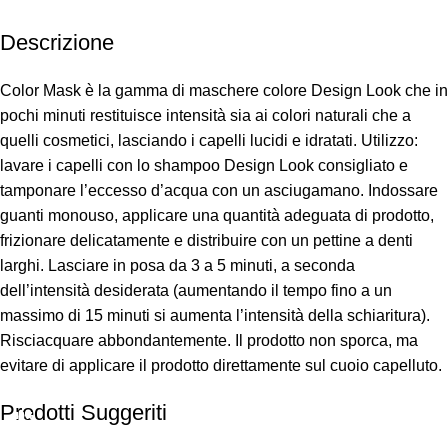
Descrizione
Color Mask è la gamma di maschere colore Design Look che in
pochi minuti restituisce intensità sia ai colori naturali che a
quelli cosmetici, lasciando i capelli lucidi e idratati. Utilizzo:
lavare i capelli con lo shampoo Design Look consigliato e
tamponare l’eccesso d’acqua con un asciugamano. Indossare
guanti monouso, applicare una quantità adeguata di prodotto,
frizionare delicatamente e distribuire con un pettine a denti
larghi. Lasciare in posa da 3 a 5 minuti, a seconda
dell’intensità desiderata (aumentando il tempo fino a un
massimo di 15 minuti si aumenta l’intensità della schiaritura).
Risciacquare abbondantemente. Il prodotto non sporca, ma
evitare di applicare il prodotto direttamente sul cuoio capelluto.
Prodotti Suggeriti
-50%
-50%
-38%
-29%
-29%
-32%