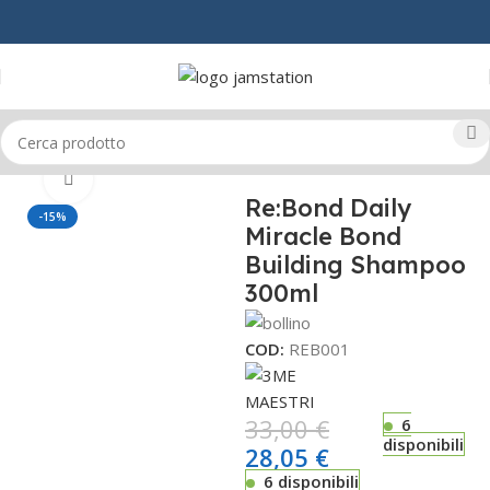
Home
CAPELLI
SHAMPOO
Click to enlarge
Re:Bond Daily
-15%
Miracle Bond
Building Shampoo
300ml
COD:
REB001
33,00
€
6
disponibili
28,05
€
6 disponibili