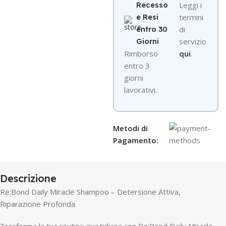
Recesso
Leggi i
e Resi
termini
entro 30
di
Giorni
servizio
R
imborso
qui
.
entro 3
giorni
lavorativi.
Metodi di
Pagamento:
Descrizione
Re:Bond Daily Miracle Shampoo – Detersione Attiva,
Riparazione Profonda
Trasforma la tua routine quotidiana con Re:Bond Daily Miracle