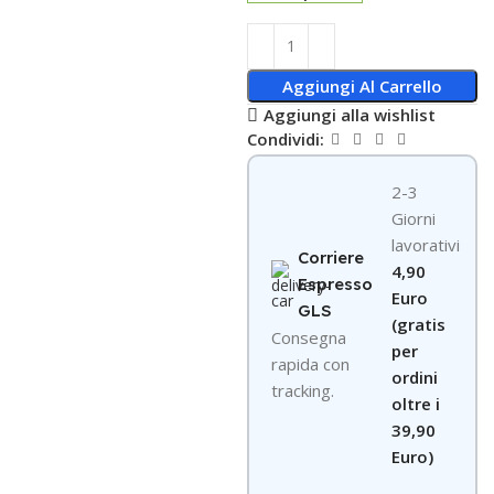
Aggiungi Al Carrello
Aggiungi alla wishlist
Condividi:
2-3
Giorni
lavorativi
Corriere
4,90
Espresso
Euro
GLS
(gratis
Consegna
per
rapida con
ordini
tracking.
oltre i
39,90
Euro)