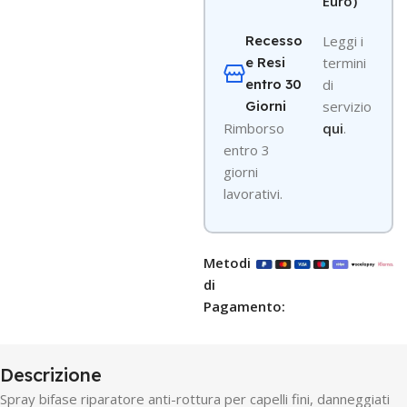
Euro)
Recesso
Leggi i
e Resi
termini
entro 30
di
Giorni
servizio
R
imborso
qui
.
entro 3
giorni
lavorativi.
Metodi
di
Pagamento:
Descrizione
Spray bifase riparatore anti-rottura per capelli fini, danneggiati