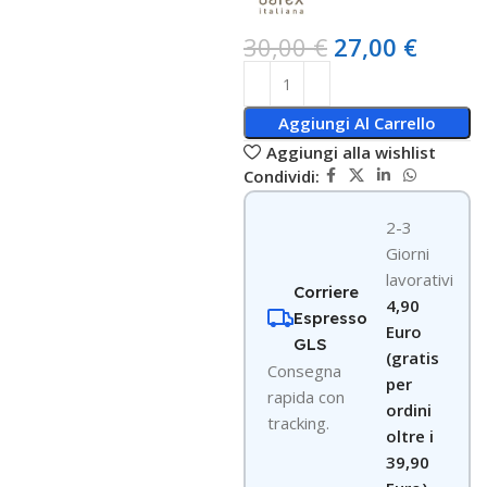
30,00
€
27,00
€
Aggiungi Al Carrello
Aggiungi alla wishlist
Condividi:
2-3
Giorni
lavorativi
Corriere
4,90
Espresso
Euro
GLS
(gratis
Consegna
per
rapida con
ordini
tracking.
oltre i
39,90