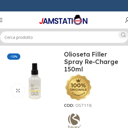
Home
CAPELLI
POST LAVAGGIO
Olioseta Filler
-10%
Spray Re-Charge
150ml
Click to enlarge
COD:
OST118