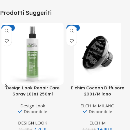
Prodotti Suggeriti
-50%
-12%
Design Look Repair Care
Elchim Cocoon Diffusore
Spray 10In1 250ml
2001/Milano
Design Look
ELCHIM MILANO
Disponibile
Disponibile
DESIGN LOOK
ELCHIM
7,70
€
14,90
€
15,40
€
17,00
€