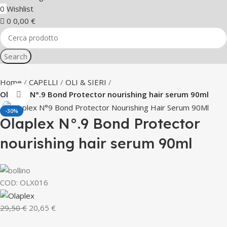
0
Wishlist
0
0,00
€
Search
Home
CAPELLI
OLI & SIERI
Olaplex N°.9 Bond Protector nourishing hair serum 90ml
Click to enlarge
-30%
Olaplex N°.9 Bond Protector
nourishing hair serum 90ml
COD:
OLX016
29,50
€
20,65
€