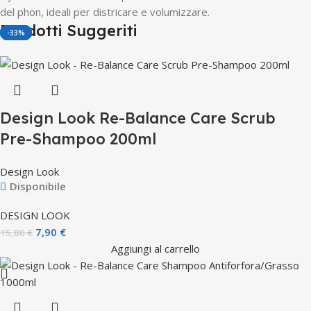
del phon, ideali per districare e volumizzare.
Prodotti Suggeriti
-50%
-50%
-25%
-29%
-33%
Design Look Re-Balance Care Scrub
Pre-Shampoo 200ml
Design Look
Disponibile
DESIGN LOOK
7,90
€
15,80
€
Aggiungi al carrello