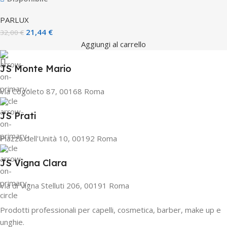
PARLUX
21,44
€
32,00
€
Aggiungi al carrello
JS Monte Mario
Via Cogoleto 87, 00168 Roma
JS Prati
Piazza dell'Unità 10, 00192 Roma
JS Vigna Clara
Via di Vigna Stelluti 206, 00191 Roma
Prodotti professionali per capelli, cosmetica, barber, make up e
unghie.