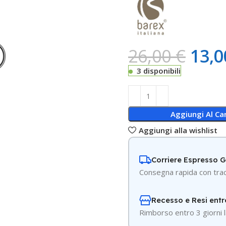
26,00
€
13,
3 disponibili
Aggiungi Al Car
Aggiungi alla wishlist
Corriere Espresso 
Consegna rapida con trac
Recesso e Resi entr
R
imborso entro 3 giorni l