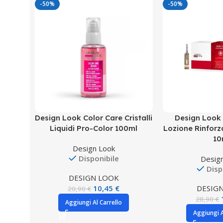
-50%
-50%
Design Look Color Care Cristalli
Design Look
Liquidi Pro-Color 100ml
Lozione Rinforz
10
Design Look
Disponibile
Desig
Disp
DESIGN LOOK
10,45
€
DESIG
20,90
€
28,90
€
Aggiungi Al Carrello
Aggiungi A