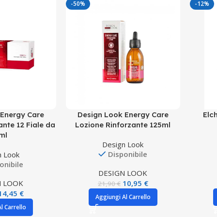
-50%
-12%
 Energy Care
Design Look Energy Care
Elc
ante 12 Fiale da
Lozione Rinforzante 125ml
ml
Design Look
Disponibile
n Look
onibile
DESIGN LOOK
N LOOK
10,95
€
21,90
€
14,45
€
Aggiungi Al Carrello
l Carrello