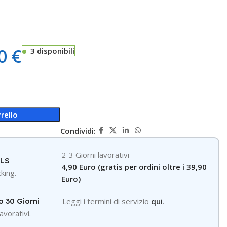
00
€
3 disponibili
rello
Condividi:
2-3 Giorni lavorativi
GLS
4,90 Euro (gratis per ordini oltre i 39,90
king.
Euro)
o 30 Giorni
Leggi i termini di servizio
qui
.
avorativi.