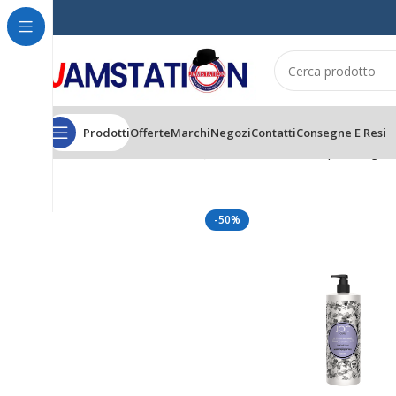
Prodotti
Offerte
Marchi
Negozi
Contatti
Consegne E Resi
Home
CAPELLI
ANTICADUTA
JOC Cure Re-Power Shampoo Energizza
-50%