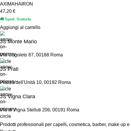
AXIMA
HAIRON
47,20
€
🚚 Sped. Gratuita
Aggiungi al carrello
JS Monte Mario
Via Cogoleto 87, 00168 Roma
JS Prati
Piazza dell'Unità 10, 00192 Roma
JS Vigna Clara
Via di Vigna Stelluti 206, 00191 Roma
Prodotti professionali per capelli, cosmetica, barber, make up e