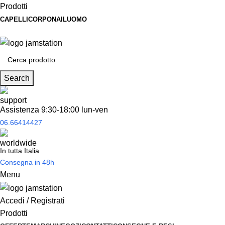
Prodotti
CAPELLI
CORPO
NAIL
UOMO
Spedizione
gratuita
per tantissimi di prodotti in offerta!
Search
Assistenza 9:30-18:00 lun-ven
06.66414427
In tutta Italia
Consegna in 48h
Menu
Accedi / Registrati
Prodotti