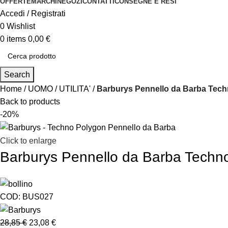
OFFERTE
MARCHI
NEGOZI
CONTATTI
CONSEGNE E RESI
Accedi / Registrati
0
Wishlist
0
items
0,00
€
Search
Home
UOMO
UTILITA'
Barburys Pennello da Barba Tec
Back to products
-20%
Click to enlarge
Barburys Pennello da Barba Techn
COD:
BUS027
28,85
€
23,08
€