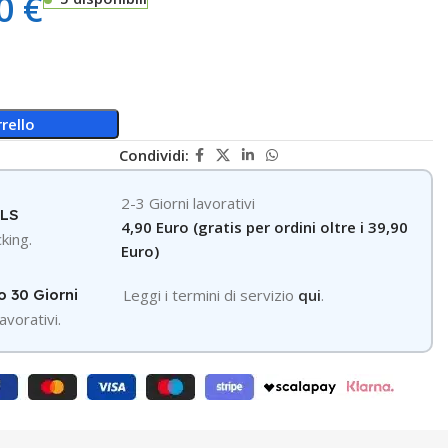
00
€
rello
Condividi:
2-3 Giorni lavorativi
GLS
4,90 Euro (gratis per ordini oltre i 39,90
king.
Euro)
o 30 Giorni
Leggi i termini di servizio
qui
.
avorativi.