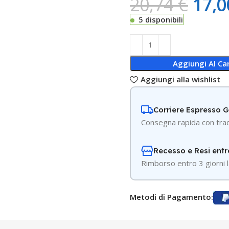
20,74
€
17,
5 disponibili
Aggiungi Al Car
Aggiungi alla wishlist
Corriere Espresso 
Consegna rapida con trac
Recesso e Resi entr
R
imborso entro 3 giorni l
Metodi di Pagamento: