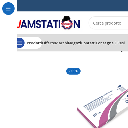
Prodotti
Offerte
Marchi
Negozi
Contatti
Consegne E Resi
Home
MANI & PIEDI
LAME PODOLOGICHE
Safe Blades Lame Singole E
-18%