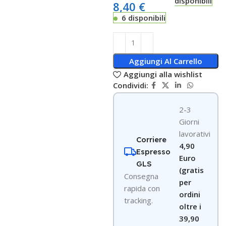
disponibili
8,40
€
6 disponibili
Aggiungi Al Carrello
Aggiungi alla wishlist
Condividi:
2-3
Giorni
lavorativi
Corriere
4,90
Espresso
Euro
GLS
(gratis
Consegna
per
rapida con
ordini
tracking.
oltre i
39,90