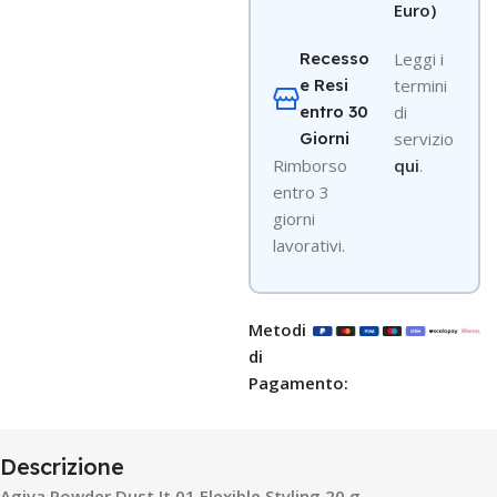
Euro)
Recesso
Leggi i
e Resi
termini
entro 30
di
Giorni
servizio
R
imborso
qui
.
entro 3
giorni
lavorativi.
Metodi
di
Pagamento:
Descrizione
Agiva Powder Dust It 01 Flexible Styling 20 g