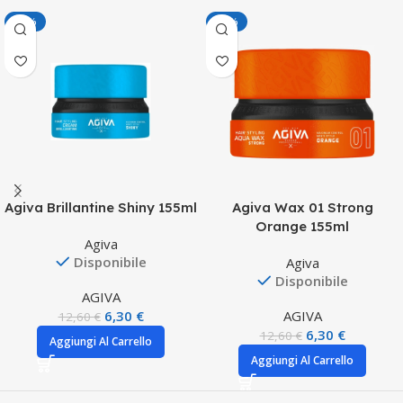
-50%
-50%
Agiva Brillantine Shiny 155ml
Agiva Wax 01 Strong
Orange 155ml
Agiva
Disponibile
Agiva
Disponibile
AGIVA
6,30
€
AGIVA
12,60
€
6,30
€
12,60
€
Aggiungi Al Carrello
Aggiungi Al Carrello