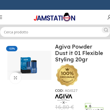
Home
UOMO
PRODOTTI FINISH
Agiva Powder
-50%
Dust it 01 Flexible
Styling 20gr
Click to enlarge
COD:
AGI027
16,80
€
6