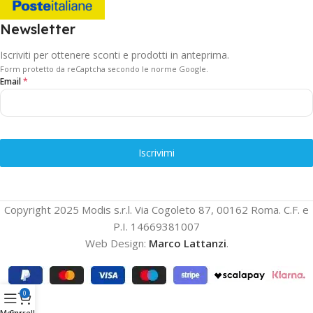
Newsletter
Iscriviti per ottenere sconti e prodotti in anteprima.
Form protetto da reCaptcha secondo le norme Google.
Email
*
Iscrivimi
Copyright 2025 Modis s.r.l. Via Cogoleto 87, 00162 Roma. C.F. e
P.I. 14669381007
Web Design:
Marco Lattanzi
.
0
Menu
Carrello