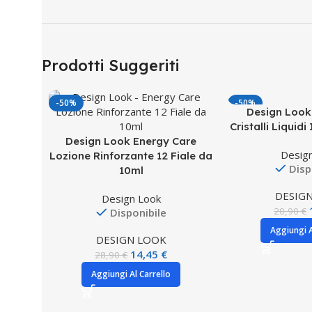
Prodotti Suggeriti
-50%
-50%
Design Look
Cristalli Liquid
Design Look Energy Care
Desig
Lozione Rinforzante 12 Fiale da
Disp
10ml
DESIG
Design Look
20,90
€
Disponibile
Aggiungi A
DESIGN LOOK
14,45
€
28,90
€
Aggiungi Al Carrello