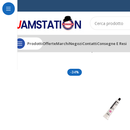
Prodotti
Offerte
Marchi
Negozi
Contatti
Consegne E Resi
Home
CAPELLI
TINTURE
FARBEN TINT
Genesy Farben Tint 7.46 Bion
-34%