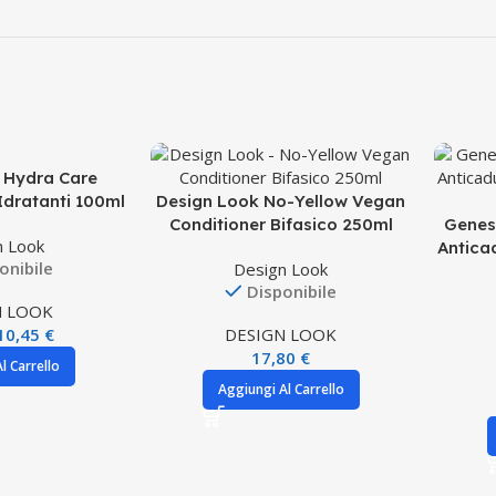
 Hydra Care
i Idratanti 100ml
Design Look No-Yellow Vegan
Conditioner Bifasico 250ml
Genes
n Look
Antica
onibile
Design Look
Disponibile
N LOOK
10,45
€
DESIGN LOOK
17,80
€
l Carrello
Aggiungi Al Carrello