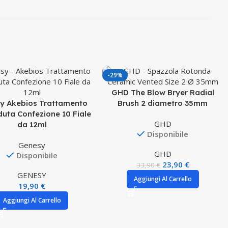
-29%
GHD The Blow Bryer Radial
y Akebios Trattamento
Brush 2 diametro 35mm
duta Confezione 10 Fiale
GHD
da 12ml
Disponibile
Genesy
GHD
Disponibile
23,90
€
33,90
€
GENESY
Aggiungi Al Carrello
19,90
€
Aggiungi Al Carrello