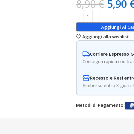
8,90
€
5,90
Aggiungi Al Car
Aggiungi alla wishlist
Corriere Espresso 
Consegna rapida con trac
Recesso e Resi entr
R
imborso entro 3 giorni l
Metodi di Pagamento: