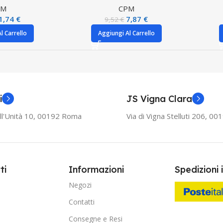
PM
CPM
1,74
€
7,87
€
9,52
€
l Carrello
Aggiungi Al Carrello
i
JS Vigna Clara
ll'Unità 10, 00192 Roma
Via di Vigna Stelluti 206, 0
ti
Informazioni
Spedizioni 
Negozi
Contatti
Consegne e Resi