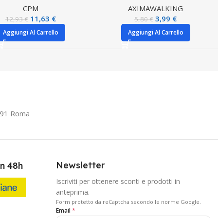
CPM
AXIMA
WALKING
11,63
€
3,99
€
12,93
€
5,80
€
Aggiungi Al Carrello
Aggiungi Al Carrello
0191 Roma
Newsletter
in 48h
Iscriviti per ottenere sconti e prodotti in
anteprima.
Form protetto da reCaptcha secondo le norme Google.
Email
*