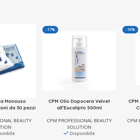
-17%
-10%
la Monouso
CPM Olio Dopocera Velvet
CPM 
ioni da 30 pezzi
all’Eucalipto 500ml
C
IONAL BEAUTY
CPM PROFESSIONAL BEAUTY
CPM 
TION
SOLUTION
onibile
Disponibile