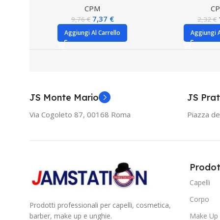
CPM
C
7,37
€
9,76
€
2,32
€
Aggiungi Al Carrello
Aggiungi A
JS Monte Mario
JS Prat
Via Cogoleto 87, 00168 Roma
Piazza de
Prodot
Capelli
Corpo
Prodotti professionali per capelli, cosmetica,
barber, make up e unghie.
Make Up