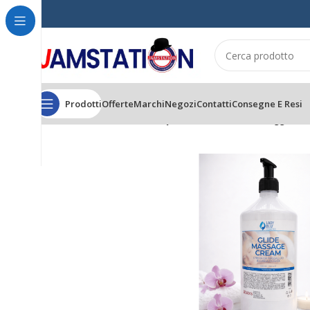
Prodotti
Offerte
Marchi
Negozi
Contatti
Consegne E Resi
Home
CORPO
COSMETICA
Lady Blu Relax Crema da Massaggio Neu