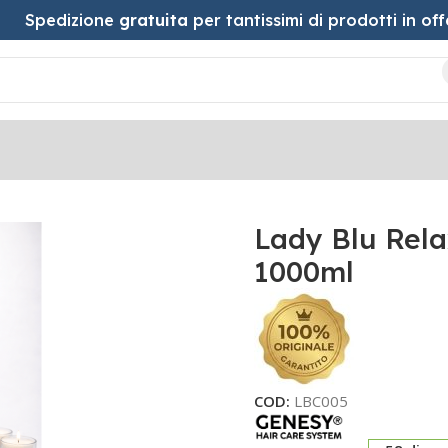
Spedizione
gratuita
per tantissimi di prodotti in off
tra 1000ml
Lady Blu Rel
1000ml
COD:
LBC005