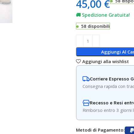
45,00
€
58 dispon
🚚 Spedizione Gratuita!
58 disponibili
Aggiungi Al Car
Aggiungi alla wishlist
Corriere Espresso 
Consegna rapida con trac
Recesso e Resi entr
R
imborso entro 3 giorni l
Metodi di Pagamento: