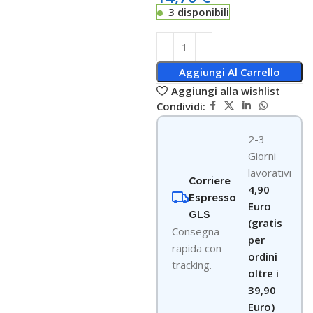
3 disponibili
Aggiungi Al Carrello
Aggiungi alla wishlist
Condividi:
2-3
Giorni
lavorativi
Corriere
4,90
Espresso
Euro
GLS
(gratis
Consegna
per
rapida con
ordini
tracking.
oltre i
39,90
Euro)