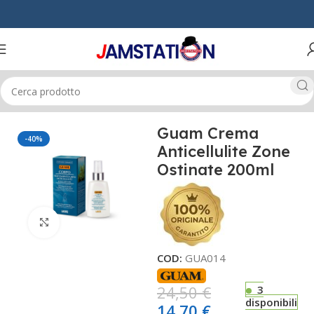
Home
CORPO
COSMETICA
Guam Crema
-40%
Anticellulite Zone
Ostinate 200ml
Click to enlarge
COD:
GUA014
24,50
€
3
disponibili
14,70
€