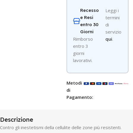
Recesso
Leggi i
e Resi
termini
entro 30
di
Giorni
servizio
R
imborso
qui
.
entro 3
giorni
lavorativi.
Metodi
di
Pagamento:
Descrizione
Contro gli inestetismi della cellulite delle zone più resistenti.