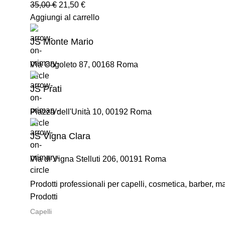
35,00
€
21,50
€
Aggiungi al carrello
JS Monte Mario
Via Cogoleto 87, 00168 Roma
JS Prati
Piazza dell'Unità 10, 00192 Roma
JS Vigna Clara
Via di Vigna Stelluti 206, 00191 Roma
Prodotti professionali per capelli, cosmetica, barber, 
Prodotti
Capelli