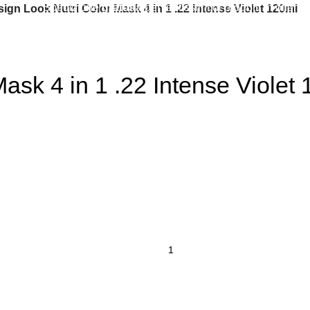
Spedizione
gratuita
per tantissimi di prodotti in offerta!
ign Look Nutri Color Mask 4 in 1 .22 Intense Violet 120ml
ask 4 in 1 .22 Intense Violet