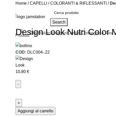
Home
CAPELLI
COLORANTI & RIFLESSANTI
Des
Back to products
Search
Click to enlarge
Design Look Nutri Color M
Offerte
Marchi
Negozi
Contatti
Consegne e Resi
Prodotti
COD:
DLC004-.22
10,80
€
Aggiungi al carrello