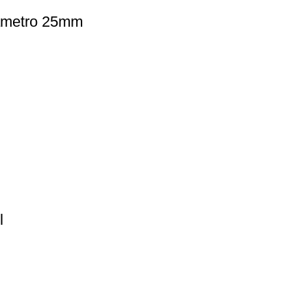
iametro 25mm
l