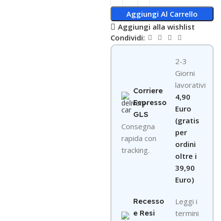
Aggiungi Al Carrello
Aggiungi alla wishlist
Condividi:
2-3
Giorni
lavorativi
Corriere
4,90
Espresso
Euro
GLS
(gratis
Consegna
per
rapida con
ordini
tracking.
oltre i
39,90
Euro)
Recesso
Leggi i
e Resi
termini