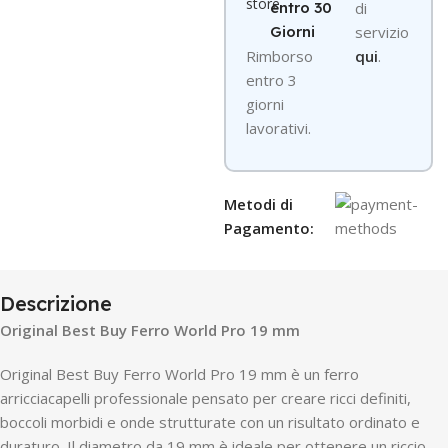
entro 30
di
Giorni
servizio
R
imborso
qui
.
entro 3
giorni
lavorativi.
Metodi di
Pagamento:
Descrizione
Original Best Buy Ferro World Pro 19 mm
Original Best Buy Ferro World Pro 19 mm è un ferro
arricciacapelli professionale pensato per creare ricci definiti,
boccoli morbidi e onde strutturate con un risultato ordinato e
duraturo. Il diametro da 19 mm è ideale per ottenere un riccio