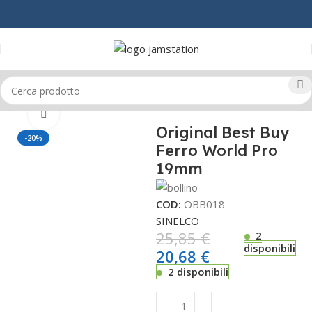
Home
CAPELLI
ARRICCIACAPELLI
Click to enlarge
Original Best Buy
-20%
Ferro World Pro
19mm
COD:
OBB018
SINELCO
25,85
€
2
disponibili
20,68
€
2 disponibili