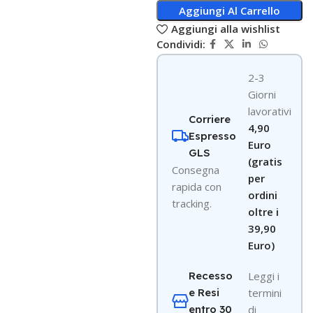
Aggiungi Al Carrello
Aggiungi alla wishlist
Condividi:
2-3
Giorni
lavorativi
Corriere
4,90
Espresso
Euro
GLS
(gratis
Consegna
per
rapida con
ordini
tracking.
oltre i
39,90
Euro)
Recesso
Leggi i
e Resi
termini
entro 30
di