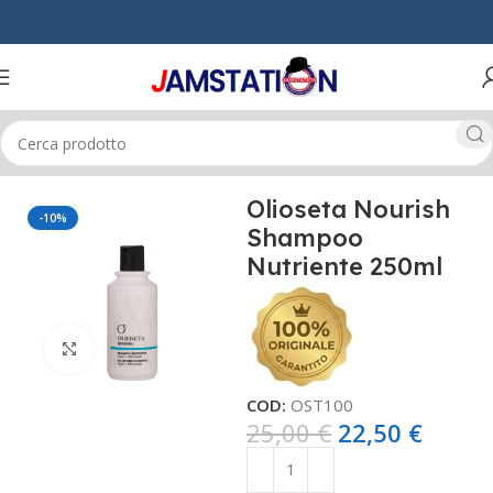
Home
CAPELLI
SHAMPOO
Olioseta Nourish
-10%
Shampoo
Nutriente 250ml
Click to enlarge
COD:
OST100
25,00
€
22,50
€