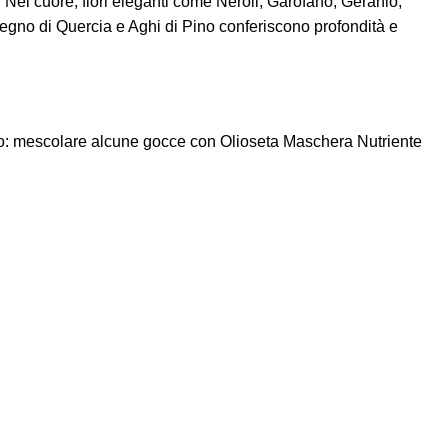
 Nel cuore, fiori eleganti come Neroli, Garofano, Geranio,
Legno di Quercia e Aghi di Pino conferiscono profondità e
nto: mescolare alcune gocce con Olioseta Maschera Nutriente