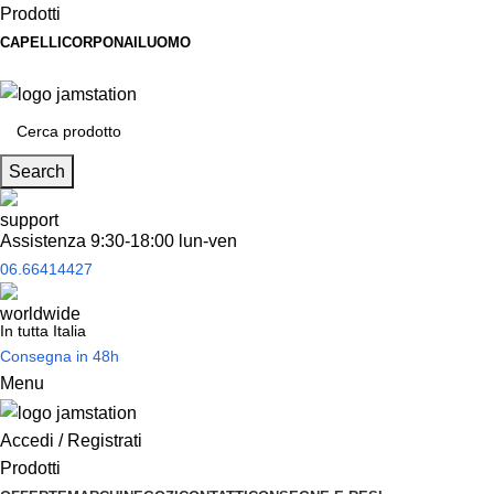
Prodotti
CAPELLI
CORPO
NAIL
UOMO
Spedizione
gratuita
per tantissimi di prodotti in offerta!
Search
Assistenza 9:30-18:00 lun-ven
06.66414427
In tutta Italia
Consegna in 48h
Menu
Accedi / Registrati
Prodotti