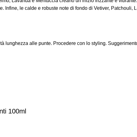
elmo, Lavanda e Mentuccia creano un inizio frizzante e vibrante.
nfine, le calde e robuste note di fondo di Vetiver, Patchouli, 
 metà lunghezza alle punte. Procedere con lo styling. Suggerime
anti 100ml