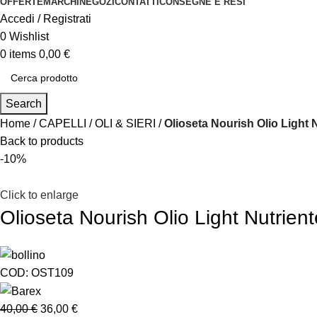
OFFERTE
MARCHI
NEGOZI
CONTATTI
CONSEGNE E RESI
Accedi / Registrati
0
Wishlist
0
items
0,00
€
Search
Home
CAPELLI
OLI & SIERI
Olioseta Nourish Olio Light 
Back to products
-10%
Click to enlarge
Olioseta Nourish Olio Light Nutrien
COD:
OST109
40,00
€
36,00
€