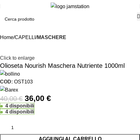
Home
CAPELLI
MASCHERE
-10%
Click to enlarge
Olioseta Nourish Maschera Nutriente 1000ml
COD:
OST103
36,00
€
40,00
€
4 disponibili
4 disponibili
AGGIUNGI AL CARRELLO