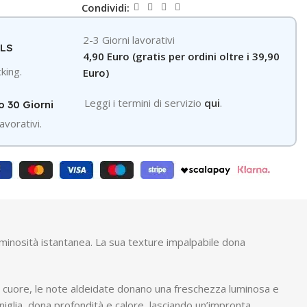
Condividi:
2-3 Giorni lavorativi
GLS
4,90 Euro (gratis per ordini oltre i 39,90
king.
Euro)
Leggi i termini di servizio
qui
.
o 30 Giorni
avorativi.
luminosità istantanea. La sua texture impalpabile dona
el cuore, le note aldeidate donano una freschezza luminosa e
niglia, dona profondità e calore, lasciando un’impronta