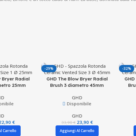
-29%
-32%
 Bryer Radial
GHD The Blow Bryer Radial
GHD 
ametro 25mm
Brush 3 diametro 45mm
Bru
HD
GHD
onibile
Disponibile
HD
GHD
22,90
€
23,90
€
33,90
€
l Carrello
Aggiungi Al Carrello