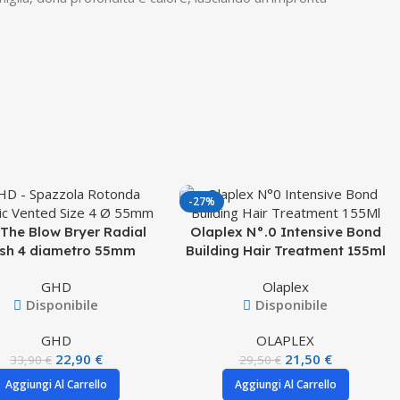
-27%
The Blow Bryer Radial
Olaplex N°.0 Intensive Bond
sh 4 diametro 55mm
Building Hair Treatment 155ml
GHD
Olaplex
Disponibile
Disponibile
GHD
OLAPLEX
22,90
€
21,50
€
33,90
€
29,50
€
Aggiungi Al Carrello
Aggiungi Al Carrello