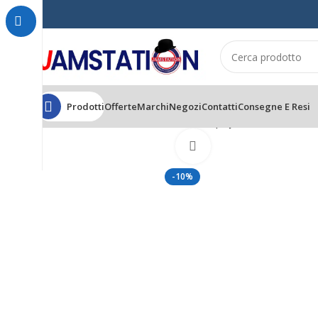
Prodotti
Offerte
Marchi
Negozi
Contatti
Consegne E Resi
Home
CAPELLI
SHAMPOO
Olioseta Glow Spray Gloss Profumato 150
Click to enlarge
-10%