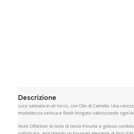
Descrizione
Luce satinata in un tocco, con Olio di Camelia. Una carez
morbidezza setosa e finish levigato valorizzando ogni loo
Note Olfattive: le note di testa fresche e golose combin
sofisticata, arricchendo un bouquet elegante di Fiori d’A