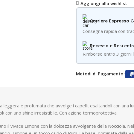
Aggiungi alla wishlist
Corriere Espresso 
Consegna rapida con trac
Recesso e Resi entr
R
imborso entro 3 giorni l
Metodi di Pagamento:
za leggera e profumata che avvolge i capelli, esaltandoli con una 
k con uno shine irresistibile. Con azione termoprotettiva.
ano il vivace Limone con la dolcezza avvolgente della Nocciola. N
rancio, Limone e un tocco caldo di Rum. La base, dominata dalla Va