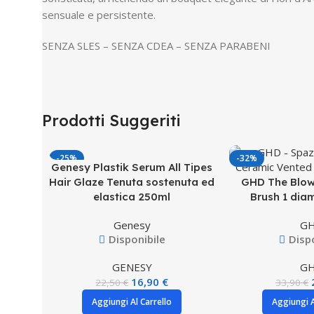
sensuale e persistente.
SENZA SLES – SENZA CDEA – SENZA PARABENI
Prodotti Suggeriti
-25%
-32%
Genesy Plastik Serum All Tipes
Hair Glaze Tenuta sostenuta ed
GHD The Blow
elastica 250ml
Brush 1 di
Genesy
G
Disponibile
Disp
GENESY
G
16,90
€
22,50
€
33,90
€
Aggiungi Al Carrello
Aggiungi A