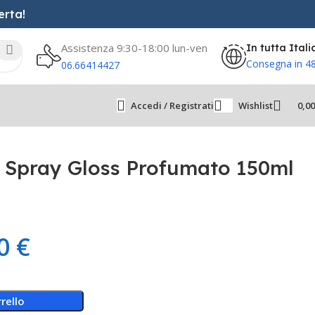
erta!
Assistenza 9:30-18:00 lun-ven
In tutta Itali
Consegna in 4
06.66414427
Accedi / Registrati
Wishlist
0,0
w Spray Gloss Profumato 150ml
50
€
rello