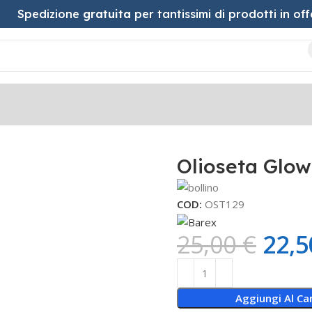
Spedizione
gratuita
per tantissimi di prodotti in off
ml
Olioseta Glo
COD:
OST129
25,00
€
22,
Aggiungi Al Car