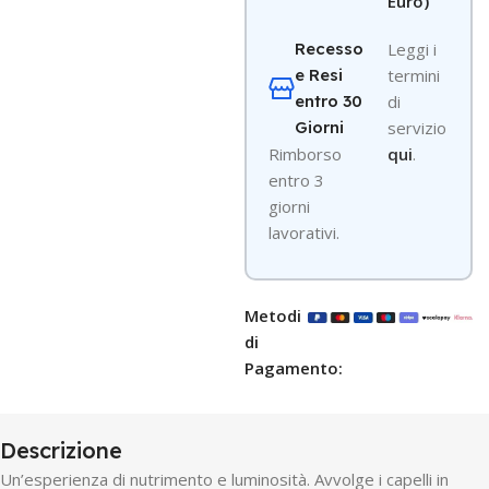
Euro)
Recesso
Leggi i
e Resi
termini
entro 30
di
Giorni
servizio
R
imborso
qui
.
entro 3
giorni
lavorativi.
Metodi
di
Pagamento:
Descrizione
Un’esperienza di nutrimento e luminosità. Avvolge i capelli in