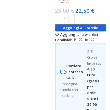
25,00
€
22,50
€
Aggiungi Al Carrello
Aggiungi alla wishlist
Condividi:
2-3
Giorni
lavorativi
Corriere
4,90
Espresso
Euro
GLS
(gratis
Consegna
per
rapida con
ordini
tracking.
oltre i
39,90