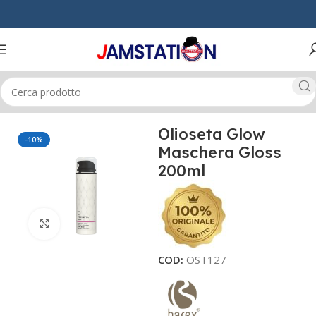
Home
CAPELLI
SHAMPOO
Olioseta Glow
-10%
Maschera Gloss
200ml
Click to enlarge
COD:
OST127