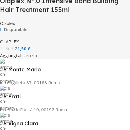
Olaplex N°.0 Intensive Bond Building
Hair Treatment 155ml
Olaplex
Disponibile
OLAPLEX
21,50
€
29,50
€
Aggiungi al carrello
JS Monte Mario
Via Cogoleto 87, 00168 Roma
JS Prati
Piazza dell'Unità 10, 00192 Roma
JS Vigna Clara