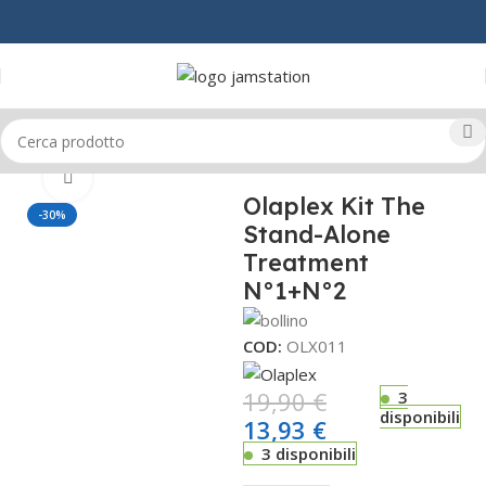
Home
CAPELLI
CURATIVI
Click to enlarge
Olaplex Kit The
-30%
Stand-Alone
Treatment
N°1+N°2
COD:
OLX011
19,90
€
3
disponibili
13,93
€
3 disponibili