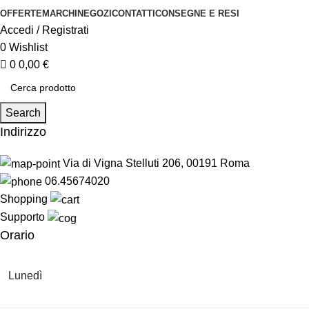
OFFERTE
MARCHI
NEGOZI
CONTATTI
CONSEGNE E RESI
Accedi / Registrati
0
Wishlist
0
0,00
€
Search
Indirizzo
Via di Vigna Stelluti 206, 00191 Roma
06.45674020
Shopping
Supporto
Orario
Lunedì