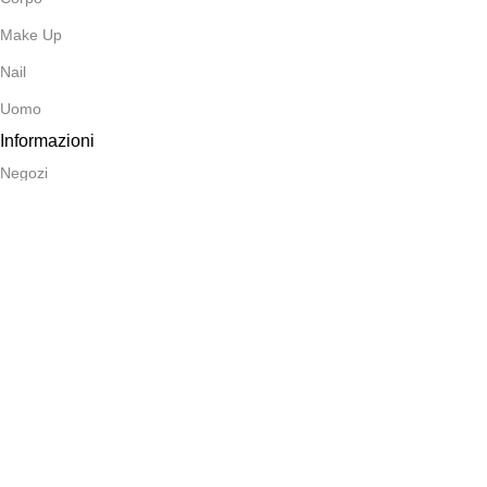
Make Up
Nail
Uomo
Informazioni
Negozi
Contatti
Consegne e Resi
Termini e Condizioni
Privacy Policy
Spedizioni in 48h
Newsletter
Iscriviti per ottenere sconti e prodotti in anteprima.
Form protetto da reCaptcha secondo le norme Google.