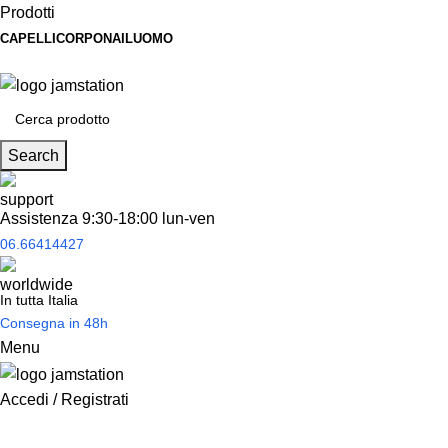
0
Prodotti
CAPELLI
CORPO
NAIL
UOMO
Spedizione
gratuita
per tantissimi di prodotti in offerta!
Search
Assistenza 9:30-18:00 lun-ven
06.66414427
In tutta Italia
Consegna in 48h
Menu
Accedi / Registrati
Prodotti