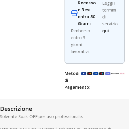
Recesso
Leggi i
e Resi
termini
entro 30
di
Giorni
servizio
R
imborso
qui
.
entro 3
giorni
lavorativi.
Metodi
di
Pagamento:
Descrizione
Solvente Soak-OFF per uso professionale.
Istruzioni per l’uso: Versare il solvente su un tampone di