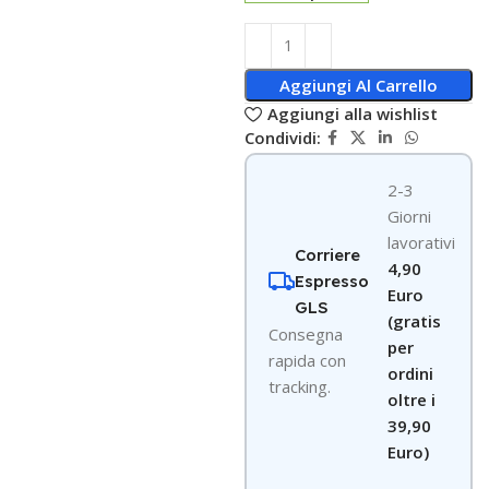
Aggiungi Al Carrello
Aggiungi alla wishlist
Condividi:
2-3
Giorni
lavorativi
Corriere
4,90
Espresso
Euro
GLS
(gratis
Consegna
per
rapida con
ordini
tracking.
oltre i
39,90
Euro)