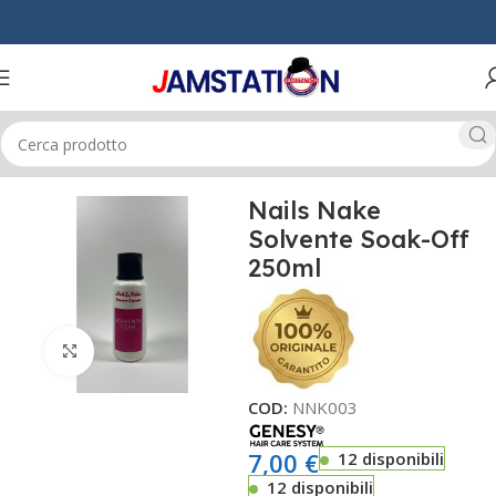
Home
MANI & PIEDI
SOLVENTI UNGHIE
Nails Nake
Solvente Soak-Off
250ml
Click to enlarge
COD:
NNK003
7,00
€
12 disponibili
12 disponibili