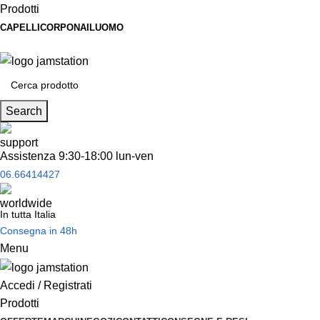
Prodotti
CAPELLI
CORPO
NAIL
UOMO
Spedizione
gratuita
per tantissimi di prodotti in offerta!
Search
Assistenza 9:30-18:00 lun-ven
06.66414427
In tutta Italia
Consegna in 48h
Menu
Accedi / Registrati
Prodotti