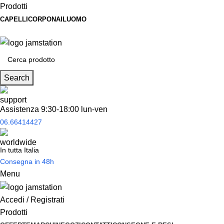
Prodotti
CAPELLI
CORPO
NAIL
UOMO
Spedizione
gratuita
per tantissimi di prodotti in offerta!
Search
Assistenza 9:30-18:00 lun-ven
06.66414427
In tutta Italia
Consegna in 48h
Menu
Accedi / Registrati
Prodotti