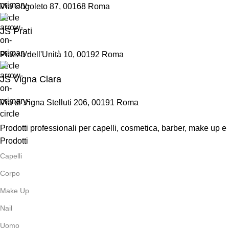
Via Cogoleto 87, 00168 Roma
JS Prati
Piazza dell'Unità 10, 00192 Roma
JS Vigna Clara
Via di Vigna Stelluti 206, 00191 Roma
Prodotti professionali per capelli, cosmetica, barber, make up e
Prodotti
Capelli
Corpo
Make Up
Nail
Uomo