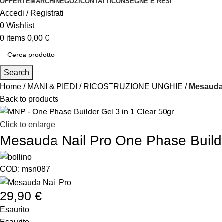
OFFERTE
MARCHI
NEGOZI
CONTATTI
CONSEGNE E RESI
Accedi / Registrati
0
Wishlist
0
items
0,00
€
Search
Home
MANI & PIEDI
RICOSTRUZIONE UNGHIE
Mesauda 
Back to products
Click to enlarge
Mesauda Nail Pro One Phase Builde
COD:
msn087
29,90
€
Esaurito
Esaurito