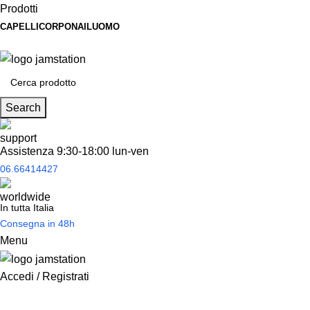
Prodotti
CAPELLI
CORPO
NAIL
UOMO
Spedizione
gratuita
per tantissimi di prodotti in offerta!
Search
Assistenza 9:30-18:00 lun-ven
06.66414427
In tutta Italia
Consegna in 48h
Menu
Accedi / Registrati
Prodotti