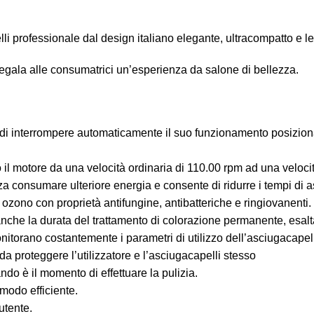
pelli professionale dal design italiano elegante, ultracompatto
regala alle consumatrici un’esperienza da salone di bellezza.
di interrompere automaticamente il suo funzionamento posiziona
o il motore da una velocità ordinaria di 110.00 rpm ad una velo
enza consumare ulteriore energia e consente di ridurre i tempi di 
zono con proprietà antifungine, antibatteriche e ringiovanenti. iQ
 anche la durata del trattamento di colorazione permanente, esal
nitorano costantemente i parametri di utilizzo dell’asciugacapell
 proteggere l’utilizzatore e l’asciugacapelli stesso
do è il momento di effettuare la pulizia.
modo efficiente.
utente.