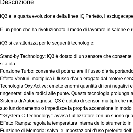
Descrizione
iQ3 è la quarta evoluzione della linea iQ Perfetto, l’asciugaca
È un phon che ha rivoluzionato il modo di lavorare in salone e 
iQ3 si caratterizza per le seguenti tecnologie:
Stand-by Technology: iQ3 è dotato di un sensore che consente 
scatola.
Funzione Turbo: consente di potenziare il flusso d’aria portand
Effetto Venturi: moltiplica il flusso d’aria erogato dal motore s
Tecnologia Oxy Active: emette enormi quantità di ioni negativi e o
ringenerati dalle radici alle punte. Questa tecnologia prolunga
Sistema di Autodiagnosi: iQ3 è dotato di sensori multipli che mo
suo funzionamento o impedisce la propria accensione in modo da
“eSystem-C Technology”: avvisa l’utilizzatore con un suono quan
Effetto Rampa: regola la temperatura interna dello strumento in 
Funzione di Memoria: salva le impostazioni d’uso preferite dell’