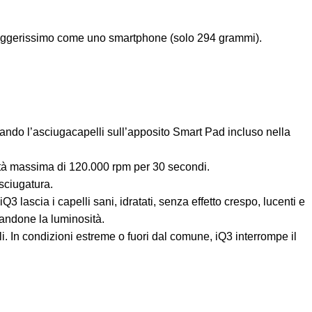
 e leggerissimo come uno smartphone (solo 294 grammi).
ndo l’asciugacapelli sull’apposito Smart Pad incluso nella
cità massima di 120.000 rpm per 30 secondi.
asciugatura.
3 lascia i capelli sani, idratati, senza effetto crespo, lucenti e
tandone la luminosità.
i. In condizioni estreme o fuori dal comune, iQ3 interrompe il