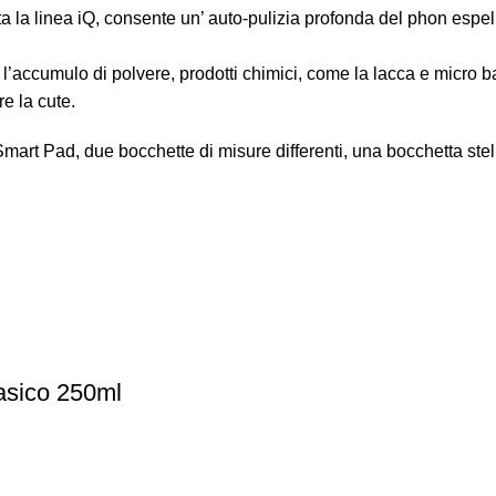
a la linea iQ, consente un’ auto-pulizia profonda del phon espell
e l’accumulo di polvere, prodotti chimici, come la lacca e micro bat
e la cute.
Smart Pad, due bocchette di misure differenti, una bocchetta stell
asico 250ml