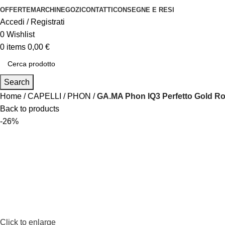
OFFERTE
MARCHI
NEGOZI
CONTATTI
CONSEGNE E RESI
Accedi / Registrati
0
Wishlist
0
items
0,00
€
Search
Home
CAPELLI
PHON
GA.MA Phon IQ3 Perfetto Gold R
Back to products
-26%
Click to enlarge