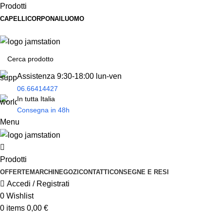
Prodotti
CAPELLI
CORPO
NAIL
UOMO
Spedizione
gratuita
per tantissimi di prodotti in offerta!
Assistenza 9:30-18:00 lun-ven
06.66414427
In tutta Italia
Consegna in 48h
Menu
Prodotti
OFFERTE
MARCHI
NEGOZI
CONTATTI
CONSEGNE E RESI
Accedi / Registrati
0
Wishlist
0
items
0,00
€