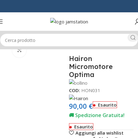
Home
MANI & PIEDI
MICROMOTORI
Click to enlarge
Hairon
Micromotore
Optima
COD:
HON031
90,00
€
Esaurito
🚚 Spedizione Gratuita!
Esaurito
Aggiungi alla wishlist