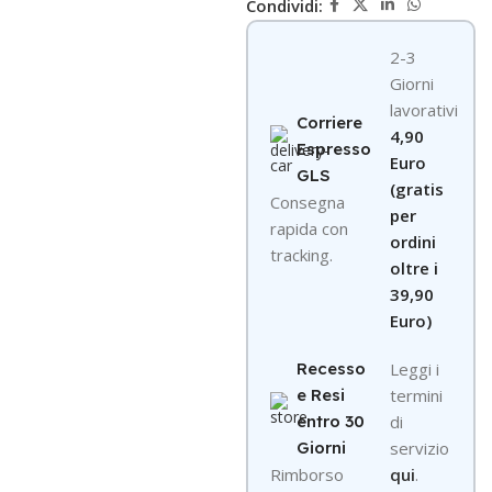
Condividi:
2-3
Giorni
lavorativi
Corriere
4,90
Espresso
Euro
GLS
(gratis
Consegna
per
rapida con
ordini
tracking.
oltre i
39,90
Euro)
Recesso
Leggi i
e Resi
termini
entro 30
di
Giorni
servizio
R
imborso
qui
.