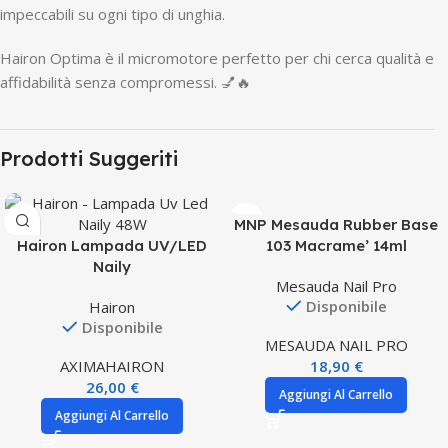
impeccabili su ogni tipo di unghia.
Hairon Optima è il micromotore perfetto per chi cerca qualità e
affidabilità senza compromessi. 💅🔥
Prodotti Suggeriti
MNP Mesauda Rubber Base
Hairon Lampada UV/LED
103 Macrame’ 14ml
Naily
Mesauda Nail Pro
Disponibile
Hairon
Disponibile
MESAUDA NAIL PRO
AXIMA
HAIRON
18,90
€
26,00
€
Aggiungi Al Carrello
Aggiungi Al Carrello