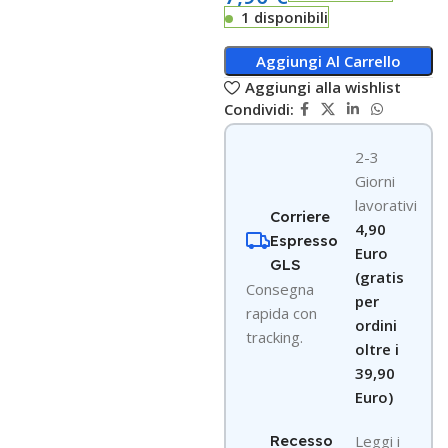
1 disponibili
Aggiungi Al Carrello
Aggiungi alla wishlist
Condividi:
2-3
Giorni
lavorativi
Corriere
4,90
Espresso
Euro
GLS
(gratis
Consegna
per
rapida con
ordini
tracking.
oltre i
39,90
Euro)
Recesso
Leggi i