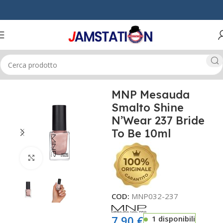
Home
MANI & PIEDI
SMALTI UNGHIE
MNP Mesauda
Smalto Shine
N’Wear 237 Bride
To Be 10ml
Click to enlarge
COD:
MNP032-237
7,90
€
1 disponibili