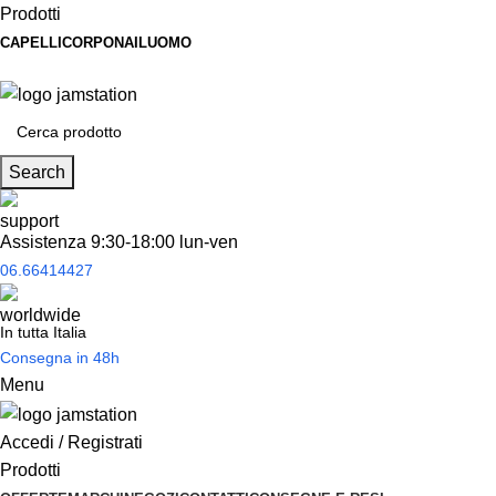
Prodotti
CAPELLI
CORPO
NAIL
UOMO
Spedizione
gratuita
per tantissimi di prodotti in offerta!
Search
Assistenza 9:30-18:00 lun-ven
06.66414427
In tutta Italia
Consegna in 48h
Menu
Accedi / Registrati
Prodotti