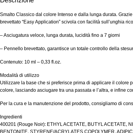
Descrizione
Smalto Classico dal colore Intenso e dalla lunga durata. Grazie
brevettato “Easy Application” scivola con facilità sull’unghia ric
– Asciugatura veloce, lunga durata, lucidità fino a 7 giorni
– Pennello brevettato, garantisce un totale controllo della stesu
Contenuto: 10 ml – 0,33 fl.oz.
Modalità di utilizzo
Utilizzare la base che si preferisce prima di applicare il colore 
colore, lasciando asciugare tra una passata e l’altra, e infine 
Per la cura e la manutenzione del prodotto, consigliamo di conse
Ingredienti
400201 (Rouge Noir): ETHYL ACETATE, BUTYL ACETATE
BENTONITE, STYRENE/ACRYLATES COPOLYMER, ADIPIC 