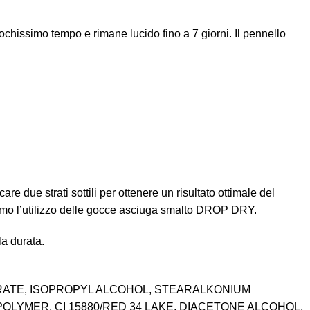
ochissimo tempo e rimane lucido fino a 7 giorni. Il pennello
re due strati sottili per ottenere un risultato ottimale del
liamo l’utilizzo delle gocce asciuga smalto DROP DRY.
la durata.
ITRATE, ISOPROPYL ALCOHOL, STEARALKONIUM
LYMER, CI 15880/RED 34 LAKE, DIACETONE ALCOHOL,