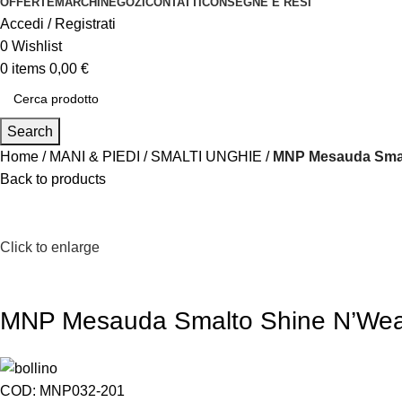
OFFERTE
MARCHI
NEGOZI
CONTATTI
CONSEGNE E RESI
Accedi / Registrati
0
Wishlist
0
items
0,00
€
Search
Home
MANI & PIEDI
SMALTI UNGHIE
MNP Mesauda Smal
Back to products
Click to enlarge
MNP Mesauda Smalto Shine N’Wea
COD:
MNP032-201