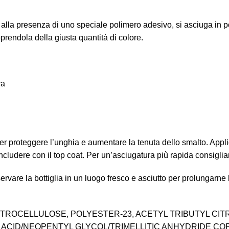
 alla presenza di uno speciale polimero adesivo, si asciuga in p
oprendola della giusta quantità di colore.
ra
per proteggere l’unghia e aumentare la tenuta dello smalto. Applica
concludere con il top coat. Per un’asciugatura più rapida consig
rvare la bottiglia in un luogo fresco e asciutto per prolungarne 
, NITROCELLULOSE, POLYESTER-23, ACETYL TRIBUTYL C
ACID/NEOPENTYL GLYCOL/TRIMELLITIC ANHYDRIDE COPO