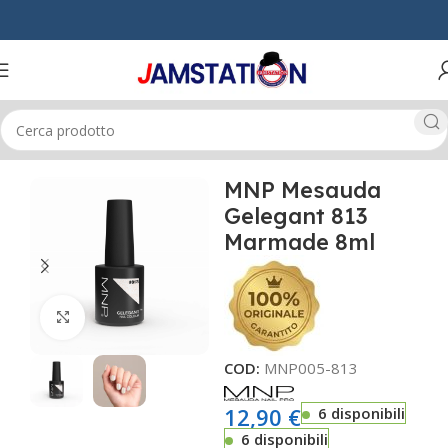
Home
MANI & PIEDI
GEL UNGHIE
MNP Mesauda
Gelegant 813
Marmade 8ml
Click to enlarge
COD:
MNP005-813
12,90
€
6 disponibili
6 disponibili