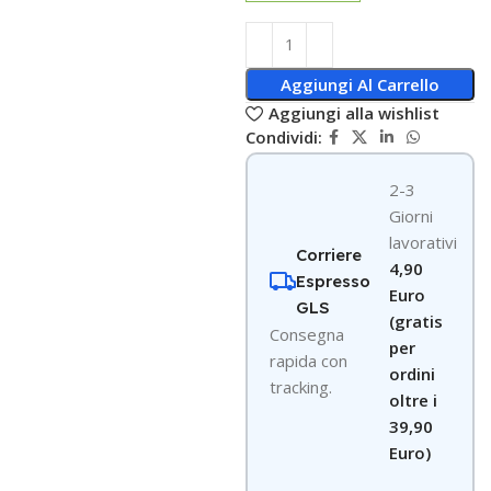
Aggiungi Al Carrello
Aggiungi alla wishlist
Condividi:
2-3
Giorni
lavorativi
Corriere
4,90
Espresso
Euro
GLS
(gratis
Consegna
per
rapida con
ordini
tracking.
oltre i
39,90
Euro)