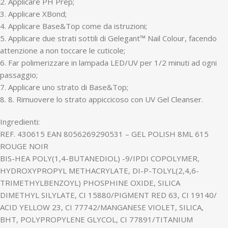
2. Applicare PH Prep;
3. Applicare XBond;
4. Applicare Base&Top come da istruzioni;
5. Applicare due strati sottili di Gelegant™ Nail Colour, facendo
attenzione a non toccare le cuticole;
6. Far polimerizzare in lampada LED/UV per 1/2 minuti ad ogni
passaggio;
7. Applicare uno strato di Base&Top;
8. 8. Rimuovere lo strato appiccicoso con UV Gel Cleanser.
Ingredienti:
REF. 430615 EAN 8056269290531 – GEL POLISH 8ML 615
ROUGE NOIR
BIS-HEA POLY(1,4-BUTANEDIOL) -9/IPDI COPOLYMER,
HYDROXYPROPYL METHACRYLATE, DI-P-TOLYL(2,4,6-
TRIMETHYLBENZOYL) PHOSPHINE OXIDE, SILICA
DIMETHYL SILYLATE, CI 15880/PIGMENT RED 63, CI 19140/
ACID YELLOW 23, CI 77742/MANGANESE VIOLET, SILICA,
BHT, POLYPROPYLENE GLYCOL, CI 77891/TITANIUM