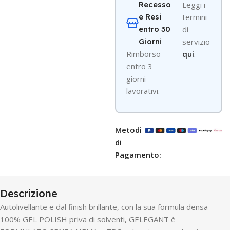
Recesso
Leggi i
e Resi
termini
entro 30
di
Giorni
servizio
R
imborso
qui
.
entro 3
giorni
lavorativi.
Metodi
di
Pagamento:
Descrizione
Autolivellante e dal finish brillante, con la sua formula densa
100% GEL POLISH priva di solventi, GELEGANT è