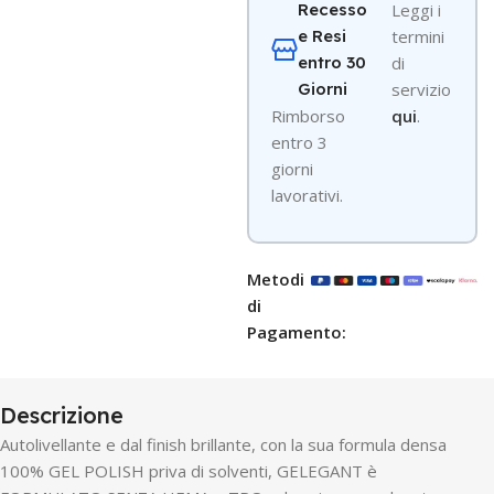
Recesso
Leggi i
e Resi
termini
entro 30
di
Giorni
servizio
R
imborso
qui
.
entro 3
giorni
lavorativi.
Metodi
di
Pagamento:
Descrizione
Autolivellante e dal finish brillante, con la sua formula densa
100% GEL POLISH priva di solventi, GELEGANT è