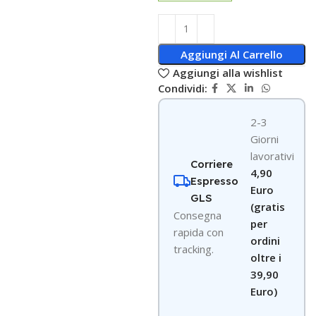
Aggiungi Al Carrello
Aggiungi alla wishlist
Condividi:
2-3
Giorni
lavorativi
Corriere
4,90
Espresso
Euro
GLS
(gratis
Consegna
per
rapida con
ordini
tracking.
oltre i
39,90
Euro)