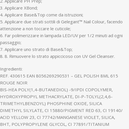
2. Applicare PH Prep;
3. Applicare XBond;
4. Applicare Base&Top come da istruzioni;
5. Applicare due strati sottili di Gelegant™ Nail Colour, facendo
attenzione a non toccare le cuticole;
6. Far polimerizzare in lampada LED/UV per 1/2 minuti ad ogni
passaggio;
7. Applicare uno strato di Base&Top;
8. 8. Rimuovere lo strato appiccicoso con UV Gel Cleanser.
Ingredienti:
REF. 430615 EAN 8056269290531 – GEL POLISH 8ML 615
ROUGE NOIR
BIS-HEA POLY(1,4-BUTANEDIOL) -9/IPDI COPOLYMER,
HYDROXYPROPYL METHACRYLATE, DI-P-TOLYL(2,4,6-
TRIMETHYLBENZOYL) PHOSPHINE OXIDE, SILICA
DIMETHYL SILYLATE, CI 15880/PIGMENT RED 63, CI 19140/
ACID YELLOW 23, CI 77742/MANGANESE VIOLET, SILICA,
BHT, POLYPROPYLENE GLYCOL, CI 77891/TITANIUM