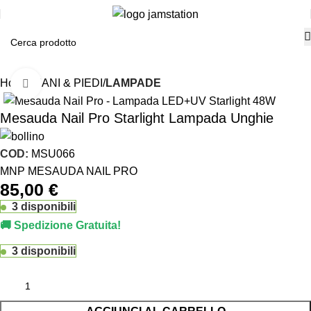
Home
MANI & PIEDI
LAMPADE
Click to enlarge
Mesauda Nail Pro Starlight Lampada Unghie
COD:
MSU066
MNP MESAUDA NAIL PRO
85,00
€
3 disponibili
🚚 Spedizione Gratuita!
3 disponibili